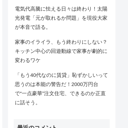
電気代高騰に怯える日々は終わり！太陽
光発電「元が取れるか問題」を現役大家
が本音で語る。
家事のイライラ、もう終わりにしない？
キッチン中心の回遊動線で家事が劇的に
変わるワケ
「もう40代なのに賃貸」恥ずかしいって
思うのは本能の警告だ！2000万円台
で“一点豪華”注文住宅、できるのか正直
に話そう。
最近のコメント