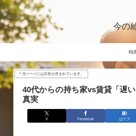
今の
特
＊当ページには広告が含まれています。
40代からの持ち家vs賃貸「
真実
X
Facebook
はてブ