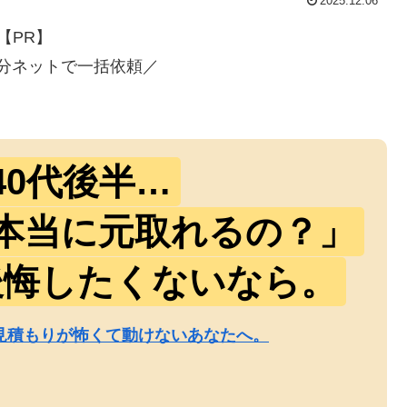
2025.12.06
【PR】
分ネットで一括依頼／
40代後半…
本当に元取れるの？」
後悔したくないなら。
見積もりが怖くて動けないあなたへ。