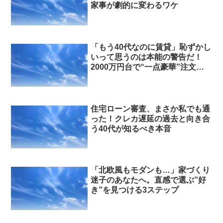
家事が劇的に変わるワケ
「もう40代なのに賃貸」恥ずかし
いって思うのは本能の警告だ！
2000万円台で“一点豪華”注文住
宅、できるのか正直に話そう。
住宅ローン審査、まさか私でも通
った！クレカ遅延の過去と向き合
う40代が知るべき本音
「北欧風もモダンも…」家づくり
迷子のあなたへ。直感で選ぶ”好
き”を見つける3ステップ