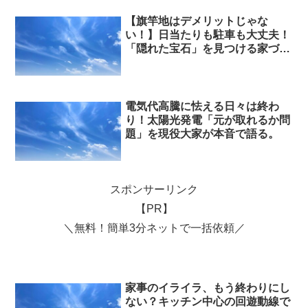
【旗竿地はデメリットじゃな
い！】日当たりも駐車も大丈夫！
「隠れた宝石」を見つける家づく
り戦略
電気代高騰に怯える日々は終わ
り！太陽光発電「元が取れるか問
題」を現役大家が本音で語る。
スポンサーリンク
【PR】
＼無料！簡単3分ネットで一括依頼／
家事のイライラ、もう終わりにし
ない？キッチン中心の回遊動線で